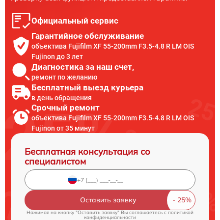
Официальный сервис
Гарантийное обслуживание
объектива Fujifilm XF 55-200mm F3.5-4.8 R LM OIS
Fujinon до 3 лет
Диагностика за наш счет,
ремонт по желанию
Бесплатный выезд курьера
в день обращения
Срочный ремонт
объектива Fujifilm XF 55-200mm F3.5-4.8 R LM OIS
Fujinon от 35 минут
Бесплатная консультация со
специалистом
Оставить заявку
Нажимая на кнопку "Оставить заявку" Вы соглашаетесь c
политикой
конфиденциальности