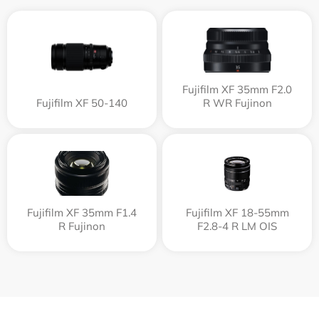
Fujifilm XF 35mm F2.0
Fujifilm XF 50-140
R WR Fujinon
Fujifilm XF 35mm F1.4
Fujifilm XF 18-55mm
R Fujinon
F2.8-4 R LM OIS