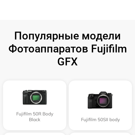
Популярные модели
Фотоаппаратов Fujifilm
GFX
Fujifilm 50R Body
Black
Fujifilm 50SII body