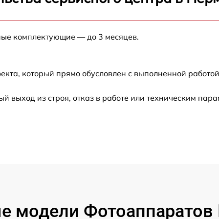
от 60 мин
ные комплектующие — до 3 месяцев.
от 60 мин
от 60 мин
екта, который прямо обусловлен с выполненной работой
от 60 мин
 выход из строя, отказ в работе или техническим пар
от 60 мин
от 60 мин
от 60 мин
от 60 мин
 модели Фотоаппаратов F