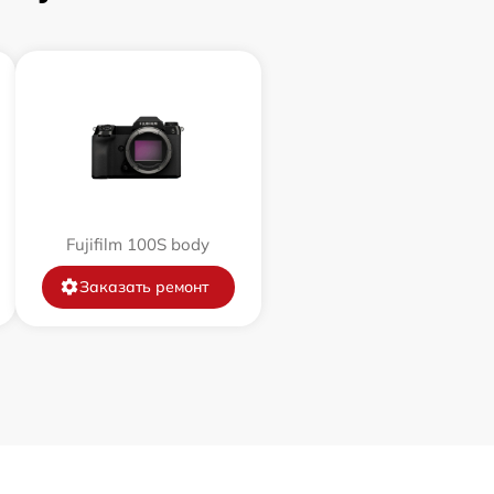
3500 р
3400 р
2100 р
2700 р
Fujifilm 100S body
500 р
Заказать ремонт
2900 р