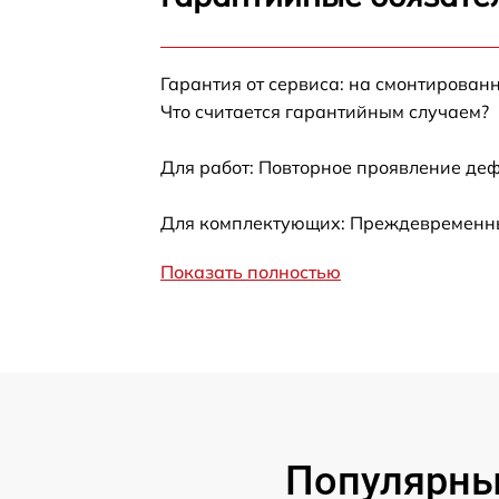
Замена фокусировочного экрана
Гарантия от сервиса: на смонтирован
Замена дисплея (экрана)
Что считается гарантийным случаем?
Замена корпуса
Для работ: Повторное проявление деф
Замена CCD/CMOS матрицы
Для комплектующих: Преждевременный
Показать полностью
Замена затвора
Замена материнской платы
Замена платы отсека карты памяти
Устранение битых пикселей на
Популярные
CCD/CMOS матрице