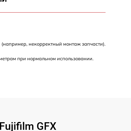
2700 р
2200 р
2200 р
 (например, некорректный монтаж запчасти).
4300 р
аметрам при нормальном использовании.
2300 р
3300 р
3800 р
3900 р
ujifilm GFX