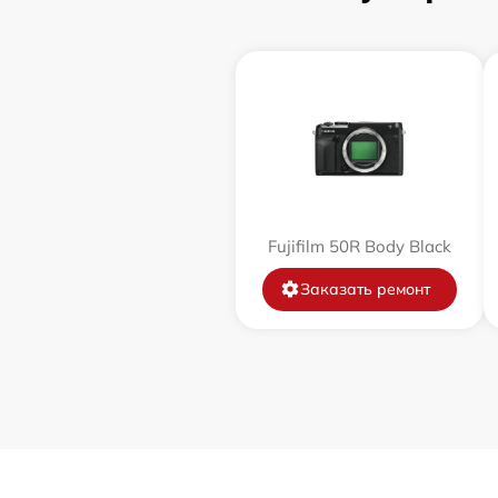
Чистка CCD/CMOS матрицы
Замена байонета
Замена кнопки включения
Замена микрофона
Fujifilm 50R Body Black
Замена аккумулятора
Заказать ремонт
Программный ремонт