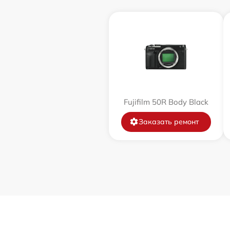
Замена байонета
Замена кнопки включения
Замена микрофона
Fujifilm 50R Body Black
Замена аккумулятора
Заказать ремонт
Программный ремонт