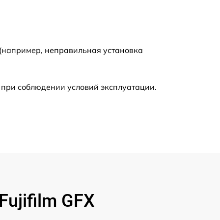
2200 р
2200 р
 (например, неправильная установка
4300 р
 при соблюдении условий эксплуатации.
2300 р
3300 р
3800 р
3900 р
ujifilm GFX
3500 р