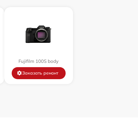
3400 р
2100 р
2700 р
Fujifilm 100S body
500 р
Заказать ремонт
2900 р