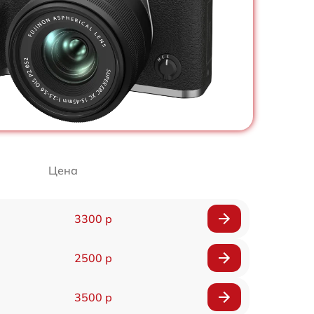
Цена
3300 р
2500 р
3500 р