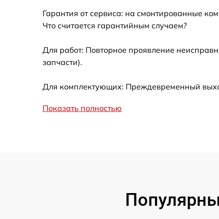
Гарантия от сервиса: на смонтированные ко
Замена дисплея (экрана)
Что считается гарантийным случаем?
Замена корпуса
Для работ: Повторное проявление неисправн
запчасти).
Замена CCD/CMOS матрицы
Для комплектующих: Преждевременный выход 
Замена затвора
Показать полностью
Замена материнской платы
Замена платы отсека карты памяти
Устранение битых пикселей на
CCD/CMOS матрице
Популярные
Чистка CCD/CMOS матрицы