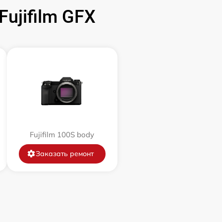
ujifilm GFX
3500 р
3400 р
2100 р
2700 р
500 р
Fujifilm 100S body
Заказать ремонт
2900 р