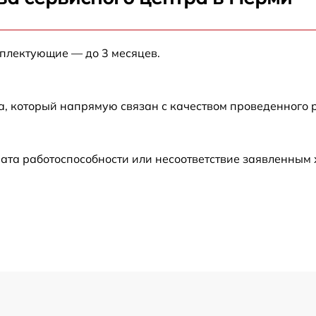
от 60 мин
мплектующие — до 3 месяцев.
от 60 мин
от 60 мин
а, который напрямую связан с качеством проведенного
от 60 мин
ата работоспособности или несоответствие заявленным
от 60 мин
от 60 мин
от 60 мин
от 60 мин