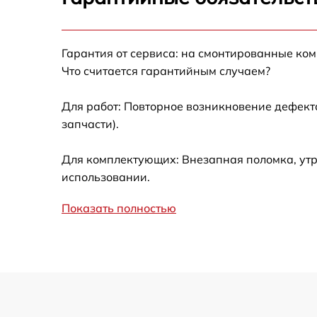
Замена фокусировочного экрана
Гарантия от сервиса: на смонтированные ко
Замена дисплея (экрана)
Что считается гарантийным случаем?
Замена корпуса
Для работ: Повторное возникновение дефект
запчасти).
Замена CCD/CMOS матрицы
Для комплектующих: Внезапная поломка, утр
Замена затвора
использовании.
Показать полностью
Замена материнской платы
Замена платы отсека карты памяти
Устранение битых пикселей на
CCD/CMOS матрице