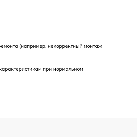
2700 р
2200 р
2200 р
 ремонта (например, некорректный монтаж
4300 р
 характеристикам при нормальном
2300 р
3300 р
3800 р
3900 р