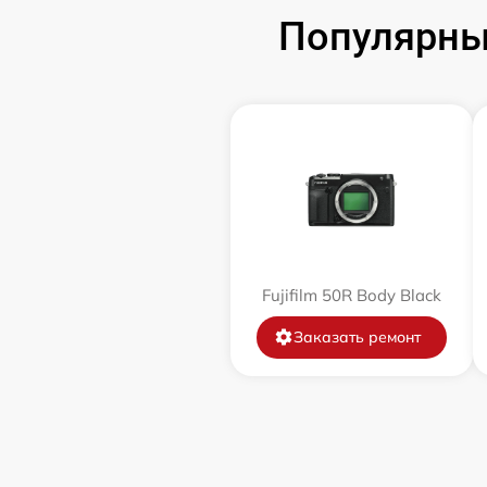
Популярные
Чистка CCD/CMOS матрицы
Замена байонета
Замена кнопки включения
Замена микрофона
Замена аккумулятора
Fujifilm 50R Body Black
Заказать ремонт
Программный ремонт