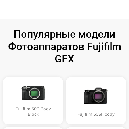
Популярные модели
Фотоаппаратов Fujifilm
GFX
Fujifilm 50R Body
Black
Fujifilm 50SII body