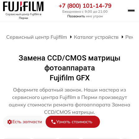
+7 (800) 101-14-79
Ежедневно с 9:00 до 21:00
Сервисный центр Fujifilm
в
Позвонить
мне утром
Перми
Сервисный центр Fujifilm
Каталог устройств
Ремо
Замена CCD/CMOS матрицы
фотоаппарата
Fujifilm GFX
Оформите обратный звонок. Наши мастера из
сервисного центра Fujifilm в Перми произведут
оценку стоимости ремонта фотоаппарата Замена
CCD/CMOS матрицы.
Есть запчасти
Узнать стоимость