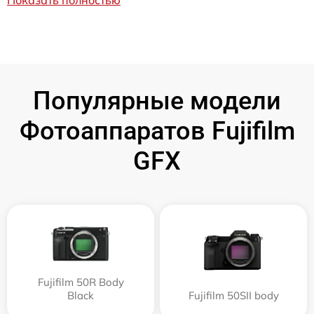
Показать полностью
Популярные модели
Фотоаппаратов Fujifilm
GFX
Fujifilm 50R Body
Black
Fujifilm 50SII body