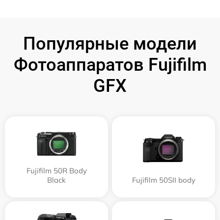
Популярные модели
Фотоаппаратов Fujifilm
GFX
Fujifilm 50R Body
Black
Fujifilm 50SII body