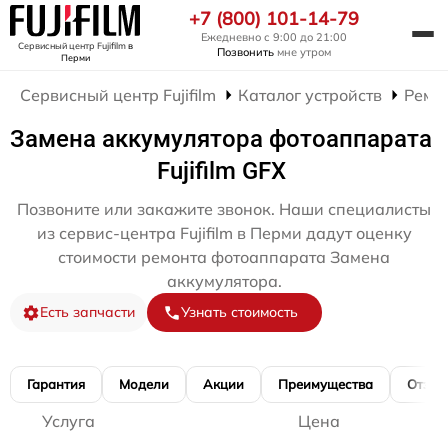
+7 (800) 101-14-79
Ежедневно с 9:00 до 21:00
Сервисный центр Fujifilm
в
Позвонить
мне утром
Перми
Сервисный центр Fujifilm
Каталог устройств
Ремо
Замена аккумулятора фотоаппарата
Fujifilm GFX
Позвоните или закажите звонок. Наши специалисты
из сервис-центра Fujifilm в Перми дадут оценку
стоимости ремонта фотоаппарата Замена
аккумулятора.
Есть запчасти
Узнать стоимость
Гарантия
Модели
Акции
Преимущества
Отзы
Услуга
Цена