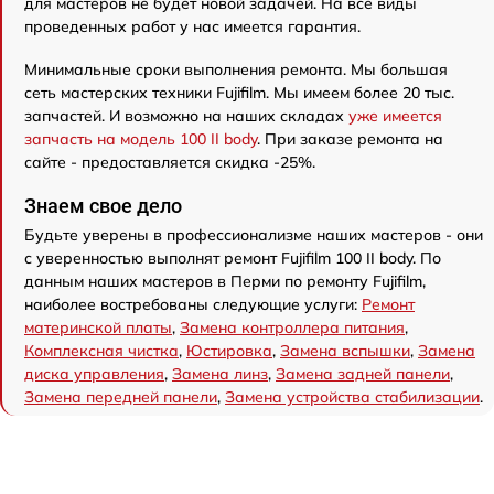
для мастеров не будет новой задачей. На все виды
проведенных работ у нас имеется гарантия.
Минимальные сроки выполнения ремонта. Мы большая
сеть мастерских техники Fujifilm. Мы имеем более 20 тыс.
запчастей. И возможно на наших складах
уже имеется
запчасть на модель 100 II body
. При заказе ремонта на
сайте - предоставляется скидка -25%.
Знаем свое дело
Будьте уверены в профессионализме наших мастеров - они
с уверенностью выполнят ремонт Fujifilm 100 II body. По
данным наших мастеров в Перми по ремонту Fujifilm,
наиболее востребованы следующие услуги:
Ремонт
материнской платы
,
Замена контроллера питания
,
Комплексная чистка
,
Юстировка
,
Замена вспышки
,
Замена
диска управления
,
Замена линз
,
Замена задней панели
,
Замена передней панели
,
Замена устройства стабилизации
.