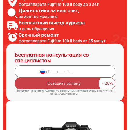
фотоаппарата Fujifilm 100 II body до 3 лет
Диагностика за наш счет,
ремонт по желанию
Бесплатный выезд курьера
в день обращения
Срочный ремонт
фотоаппарата Fujifilm 100 II body от 35 минут
Бесплатная консультация со
специалистом
Оставить заявку
Нажимая на кнопку "Оставить заявку" Вы соглашаетесь c
политикой
конфиденциальности